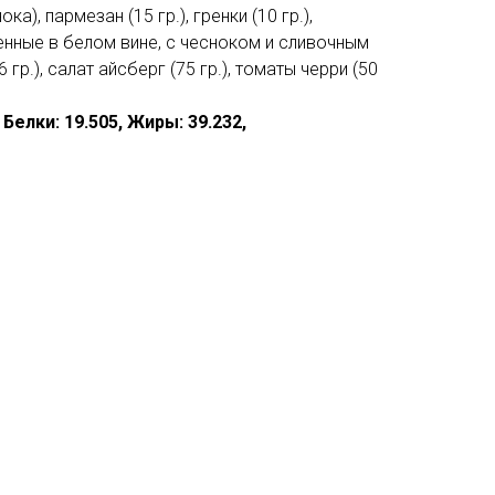
а), пармезан (15 гр.), гренки (10 гр.),
нные в белом вине, с чесноком и сливочным
6 гр.), салат айсберг (75 гр.), томаты черри (50
, Белки: 19.505, Жиры: 39.232,