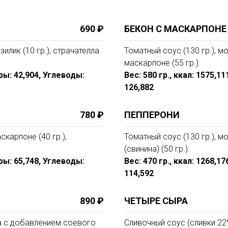
690 ₽
БЕКОН С МАСКАРПОНЕ
зилик (10 гр.), страчателла
Томатный соус (130 гр.), мо
маскарпоне (55 гр.).
иры: 42,904, Углеводы:
Вес: 580 гр., ккал: 1575,1
126,882
780 ₽
ПЕППЕРОНИ
скарпоне (40 гр.),
Томатный соус (130 гр.), м
(свинина) (50 гр.).
иры: 65,748, Углеводы:
Вес: 470 гр., ккал: 1268,1
114,592
890 ₽
ЧЕТЫРЕ СЫРА
за с добавлением соевого
Сливочный соус (сливки 22% 