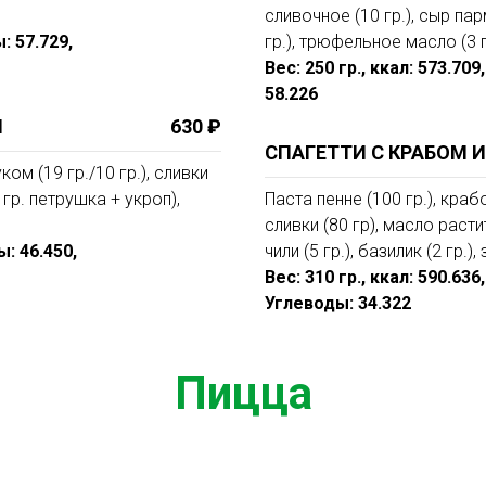
сливочное (10 гр.), сыр парм
: 57.729,
гр.), трюфельное масло (3 гр
Вес: 250 гр., ккал: 573.70
58.226
И
630 ₽
СПАГЕТТИ С КРАБОМ 
ом (19 гр./10 гр.), сливки
 гр. петрушка + укроп),
Паста пенне (100 гр.), краб
сливки (80 гр), масло расти
ы: 46.450,
чили (5 гр.), базилик (2 гр.)
Вес: 310 гр., ккал: 590.636
Углеводы: 34.322
Пицца