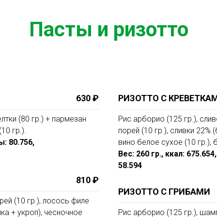
Пасты и ризотто
630 ₽
РИЗОТТО С КРЕВЕТКА
елтки (80 гр.) + пармезан
Рис арборио (125 гр.), слив
10 гр.).
порей (10 гр.), сливки 22% 
ы: 80.756,
вино белое сухое (10 гр.), б
Вес: 260 гр., ккал: 675.65
58.594
810 ₽
РИЗОТТО С ГРИБАМИ
орей (10 гр.), лосось филе
ушка + укроп), чесночное
Рис арборио (125 гр.), шамп