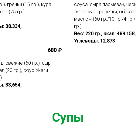
), гренки (16 гр.), кура
соуса, сыра пармезан, чеснок
рг (75 гр.),
тигровые креветки, обжаре
маслом (60 гр./10 гр./4 гр./
ы: 38.334,
гр.).
Вес: 220 гр., ккал: 489.158
Углеводы: 12.873
680 ₽
ты свежие (60 гр.), сыр
ал (20 гр.), соус Унаги
).
ы: 33,654,
Супы