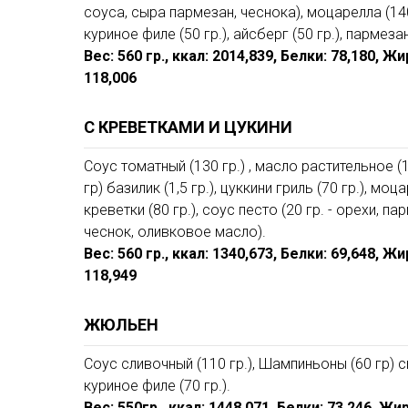
соуса, сыра пармезан, чеснока), моцарелла (140 г
куриное филе (50 гр.), айсберг (50 гр.), пармезан 
Вес: 560 гр., ккал: 2014,839, Белки: 78,180, Ж
118,006
С КРЕВЕТКАМИ И ЦУКИНИ
Соус томатный (130 гр.) , масло растительное (1
гр) базилик (1,5 гр.), цуккини гриль (70 гр.), моц
креветки (80 гр.), соус песто (20 гр. - орехи, па
чеснок, оливковое масло).
Вес: 560 гр., ккал: 1340,673, Белки: 69,648, Ж
118,949
ЖЮЛЬЕН
Соус сливочный (110 гр.), Шампиньоны (60 гр) с
куриное филе (70 гр.).
Вес: 550гр., ккал: 1448,071, Белки: 73,246, Жи