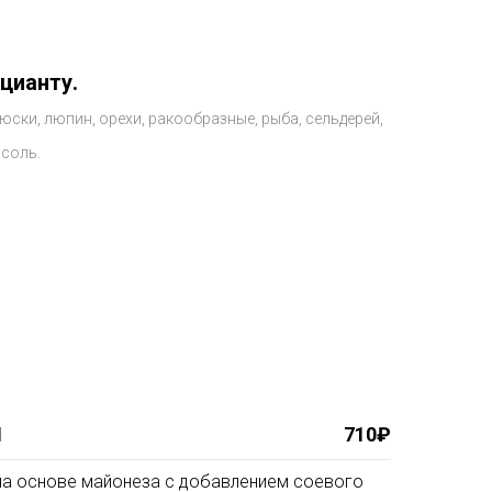
цианту.
юски, люпин, орехи, ракообразные, рыба, сельдерей,
 соль.
И
710₽
с на основе майонеза с добавлением соевого