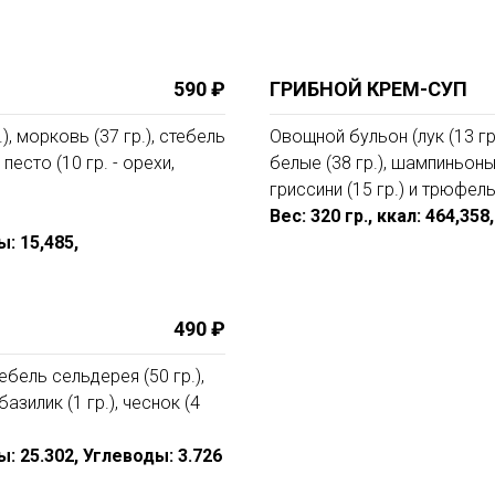
590 ₽
ГРИБНОЙ КРЕМ-СУП
), морковь (37 гр.), стебель
Овощной бульон (лук (13 гр.
 песто (10 гр. - орехи,
белые (38 гр.), шампиньоны 
гриссини (15 гр.) и трюфел
Вес: 320 гр., ккал: 464,35
ы: 15,485,
490 ₽
тебель сельдерея (50 гр.),
базилик (1 гр.), чеснок (4
ры: 25.302, Углеводы: 3.726