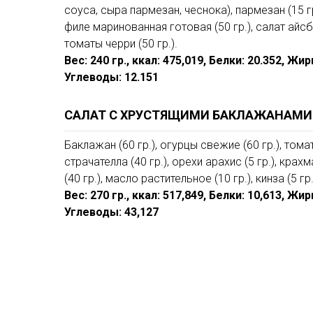
соуса, сыра пармезан, чеснока), пармезан (15 гр.
филе маринованная готовая (50 гр.), салат айсбе
томаты черри (50 гр.).
Вес: 240 гр., ккал: 475,019, Белки: 20.352, Жир
Углеводы: 12.151
САЛАТ С ХРУСТЯЩИМИ БАКЛАЖАНАМИ
Баклажан (60 гр.), огурцы свежие (60 гр.), тома
страчателла (40 гр.), орехи арахис (5 гр.), крахм
(40 гр.), масло растительное (10 гр.), кинза (5 гр.
Вес: 270 гр., ккал: 517,849, Белки: 10,613, Жир
Углеводы: 43,127