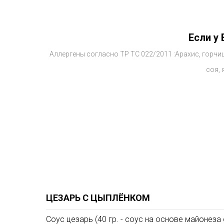
Если у
Аллергены согласно ТР ТС 022/2011 :Арахис, горчиц
соя, 
ЦЕЗАРЬ С ЦЫПЛЁНКОМ
Соус цезарь (40 гр. - соус на основе майонез