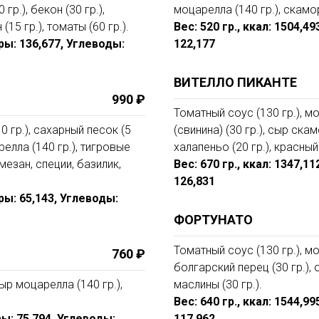
р.), бекон (30 гр.),
моцарелла (140 гр.), скаморц
(15 гр.), томаты (60 гр.).
Вес: 520 гр., ккал: 1504,4
иры: 136,677, Углеводы:
122,177
ВИТЕЛЛО ПИКАНТЕ
990 ₽
Томатный соус (130 гр.), м
0 гр.), сахарный песок (5
(свинина) (30 гр.), сыр скам
арелла (140 гр.), тигровые
халапеньо (20 гр.), красный 
рмезан, специи, базилик,
Вес: 670 гр., ккал: 1347,1
126,831
иры: 65,143, Углеводы:
ФОРТУНАТО
Томатный соус (130 гр.), мо
760 ₽
болгарский перец (30 гр.), о
ыр моцарелла (140 гр.),
маслины (30 гр.).
Вес: 640 гр., ккал: 1544,9
ры: 75,794, Углеводы:
117,962