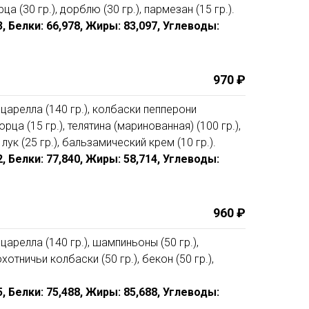
а (30 гр.), дорблю (30 гр.), пармезан (15 гр.).
93, Белки: 66,978, Жиры: 83,097, Углеводы:
970 ₽
оцарелла (140 гр.), колбаски пепперони
орца (15 гр.), телятина (маринованная) (100 гр.),
лук (25 гр.), бальзамический крем (10 гр.).
12, Белки: 77,840, Жиры: 58,714, Углеводы:
960 ₽
царелла (140 гр.), шампиньоны (50 гр.),
хотничьи колбаски (50 гр.), бекон (50 гр.),
95, Белки: 75,488, Жиры: 85,688, Углеводы: