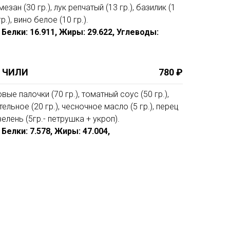
езан (30 гр.), лук репчатый (13 гр.), базилик (1
.), вино белое (10 гр.).
9, Белки: 16.911, Жиры: 29.622, Углеводы:
И ЧИЛИ
780 ₽
овые палочки (70 гр.), томатный соус (50 гр.),
тельное (20 гр.), чесночное масло (5 гр.), перец
, зелень (5гр.- петрушка + укроп).
, Белки: 7.578, Жиры: 47.004,