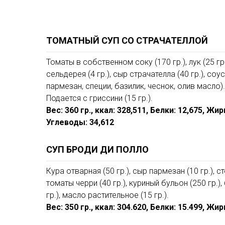
ТОМАТНЫЙ СУП СО СТРАЧАТЕЛЛОЙ
Томаты в собственном соку (170 гр.), лук (25 гр.
сельдерея (4 гр.), сыр страчателла (40 гр.), соус
пармезан, специи, базилик, чеснок, олив масло).
Подается с гриссини (15 гр.).
Вес: 360 гр., ккал: 328,511, Белки: 12,675, Жир
Углеводы: 34,612
СУП БРОДИ ДИ ПОЛЛО
Кура отварная (50 гр.), сыр пармезан (10 гр.), с
томаты черри (40 гр.), куриный бульон (250 гр.), 
гр.), масло растительное (15 гр.).
Вес: 350 гр., ккал: 304.620, Белки: 15.499, Жи