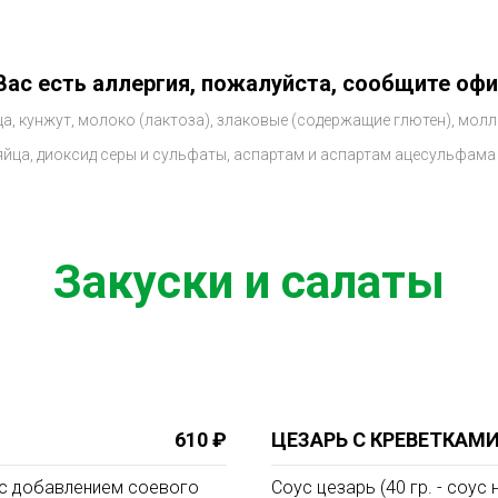
 Вас есть аллергия, пожалуйста, сообщите офи
а, кунжут, молоко (лактоза), злаковые (содержащие глютен), молл
яйца, диоксид серы и сульфаты, аспартам и аспартам ацесульфама
Закуски и салаты
610 ₽
ЦЕЗАРЬ С КРЕВЕТКАМ
а с добавлением соевого
Соус цезарь (40 гр. - соу