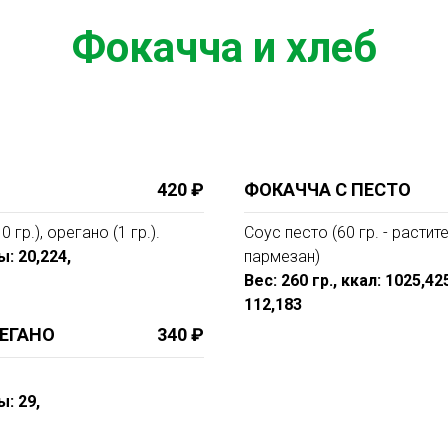
Фокачча и хлеб
420 ₽
ФОКАЧЧА С ПЕСТО
 гр.), орегано (1 гр.).
Соус песто (60 гр. - растит
ы: 20,224,
пармезан)
Вес: 260 гр., ккал: 1025,4
112,183
ЕГАНО
340 ₽
ы: 29,